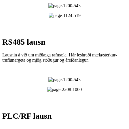
RS485 lausn
Lausnin á við um miðlæga rafmæla. Hár leshraði mæla/sterkur-
truflunargeta og mjög stöðugur og áreiðanlegur.
PLC/RF lausn