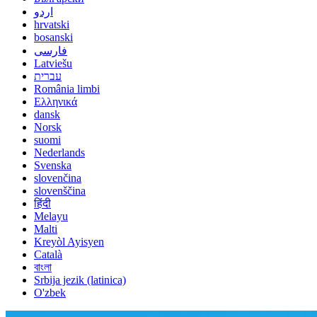
اردو
hrvatski
bosanski
فارسی
Latviešu
עברית
România limbi
Ελληνικά
dansk
Norsk
suomi
Nederlands
Svenska
slovenčina
slovenščina
हिंदी
Melayu
Malti
Kreyòl Ayisyen
Català
বাংলা
Srbija jezik (latinica)
O'zbek