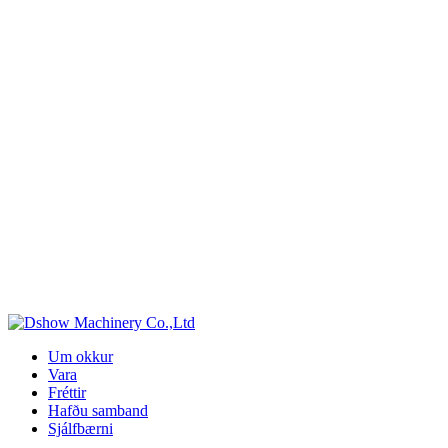
Um okkur
Vara
Fréttir
Hafðu samband
Sjálfbærni