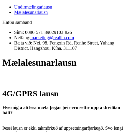
Undirmælingarlausn
Mælalesunarlausn
Hafðu samband
Sími: 0086-571-89029103-826
Netfang:
marketing@reallin.com
Bæta við: Nei. 98, Fengxin Rd, Renhe Street, Yuhang
District, Hangzhou, Kína. 311107
Mælalesunarlausn
4G/GPRS lausn
Hvernig á að lesa mæla þegar þeir eru settir upp á dreifðan
hátt?
Þessi lausn er ekki takmörkuð af uppsetningarfjarlægð. Svo lengi