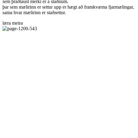
sem þráðlaust merki er á staðnum.
þar sem mælirinn er settur upp er hægt að framkvæma fjarmælingar,
sama hvar mælirinn er staðsettur.
læra meira