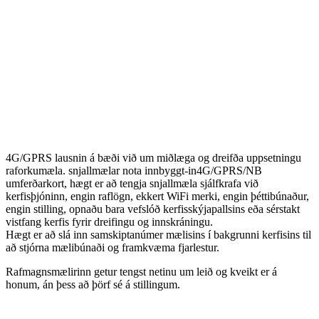
4G/GPRS lausnin á bæði við um miðlæga og dreifða uppsetningu
raforkumæla. snjallmælar nota innbyggt-in4G/GPRS/NB
umferðarkort, hægt er að tengja snjallmæla sjálfkrafa við
kerfisþjóninn, engin raflögn, ekkert WiFi merki, engin þéttibúnaður,
engin stilling, opnaðu bara vefslóð kerfisskýjapallsins eða sérstakt
vistfang kerfis fyrir dreifingu og innskráningu.
Hægt er að slá inn samskiptanúmer mælisins í bakgrunni kerfisins til
að stjórna mælibúnaði og framkvæma fjarlestur.
Rafmagnsmælirinn getur tengst netinu um leið og kveikt er á
honum, án þess að þörf sé á stillingum.