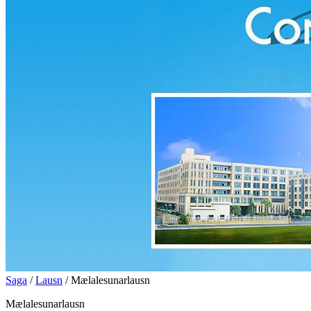
Saga
/
Lausn
/ Mælalesunarlausn
Mælalesunarlausn