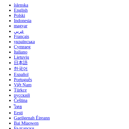
íslenska
English
Polski
Indonesia
magyar
عربي
Français
українська
Cymraeg
Italiano
Lietuvių
日本語
한국어
Español
Português
Việt Nam
Türkçe
русский
Čeština
ไทย
Eesti
Gaeilgenah Éireann
Bai Miaowen
Български