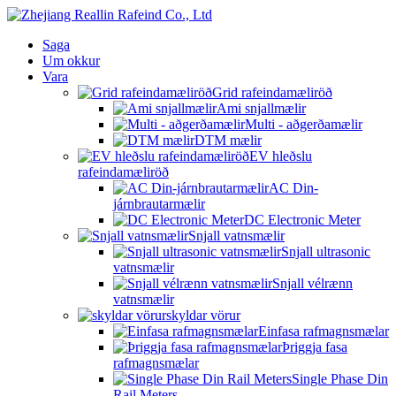
Saga
Um okkur
Vara
Grid rafeindamæliröð
Ami snjallmælir
Multi - aðgerðamælir
DTM mælir
EV hleðslu
rafeindamæliröð
AC Din-
járnbrautarmælir
DC Electronic Meter
Snjall vatnsmælir
Snjall ultrasonic
vatnsmælir
Snjall vélrænn
vatnsmælir
skyldar vörur
Einfasa rafmagnsmælar
Þriggja fasa
rafmagnsmælar
Single Phase Din
Rail Meters