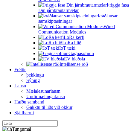
Þriggja fasa
Din járnbrautarmælar
Þráðlausar
samskiptaeiningar
Wired
Communication Modules
LoRa kerfi
LoRa hlið
IoT tæki
Gagnasöfnun
EV hleðsla
Intellisense röð
Fréttir
þekkingu
Sýning
Lausn
Mælalesunarlausn
Undirmælingarlausn
Hafðu samband
Gakktu til liðs við okkur
Sjálfbærni
Tungumál