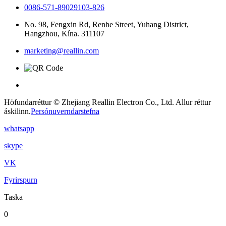
0086-571-89029103-826
No. 98, Fengxin Rd, Renhe Street, Yuhang District,
Hangzhou, Kína. 311107
marketing@reallin.com
Höfundarréttur © Zhejiang Reallin Electron Co., Ltd. Allur réttur
áskilinn.
Persónuverndarstefna
whatsapp
skype
VK
Fyrirspurn
Taska
0