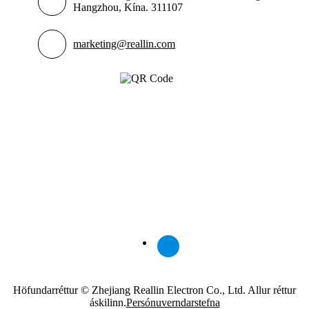
Hangzhou, Kína. 311107
marketing@reallin.com
Höfundarréttur © Zhejiang Reallin Electron Co., Ltd. Allur réttur
áskilinn.
Persónuverndarstefna