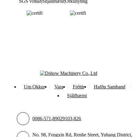
SGS vottað|Snjallmælir|Orkunýting
Um Okkur
Vara
Fréttir
Hafðu Samband
Sjálfbærni
0086-571-89029103-826
No. 98, Fengxin Rd, Renhe Street, Yuhang District,