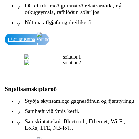
DC eftirlit með grunnstöð rekstraraðila, ný
√
orkugeymsla, rafhlöður, sólarljós
Nútíma aflgjafa og dreifikerfi
√
Fáðu lausnina
Snjallsamskiptaröð
Styðja skynsamlega gagnasöfnun og fjarstýringu
√
Samhæft við ýmis kerfi.
√
Samskiptatækni: Bluetooth, Ethernet, Wi-Fi,
√
LoRa, LTE, NB-loT...