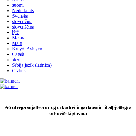
suomi
Nederlands
Svenska
slovenčina
slovenščina
हिंदी
Melayu
Malti
Kreyòl Ayisyen
Català
বাংলা
Srbija jezik (latinica)
O'zbek
Að útvega snjallvörur og orkudreifingarlausnir til alþjóðlegra
orkuviðskiptavina