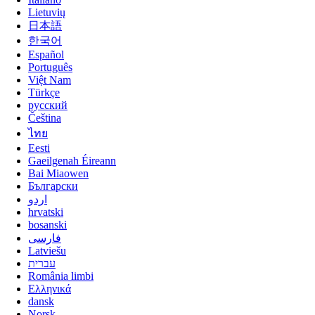
Lietuvių
日本語
한국어
Español
Português
Việt Nam
Türkçe
русский
Čeština
ไทย
Eesti
Gaeilgenah Éireann
Bai Miaowen
Български
اردو
hrvatski
bosanski
فارسی
Latviešu
עברית
România limbi
Ελληνικά
dansk
Norsk