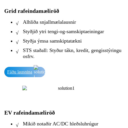
Grid rafeindamæliröð
Alhliða snjallmælalausnir
√
Styðjið ytri tengi-og-samskiptaeiningar
√
Styðja ýmsa samskiptatækni
√
STS staðall: Styður tákn, kredit, gengisstýringu
√
osfrv.
Fáðu lausnina
EV rafeindamæliröð
Mikið notaðir AC/DC hleðsluhrúgur
√