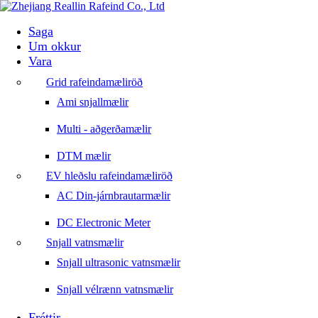
Saga
Um okkur
Vara
Grid rafeindamæliröð
Ami snjallmælir
Multi - aðgerðamælir
DTM mælir
EV hleðslu rafeindamæliröð
AC Din-járnbrautarmælir
DC Electronic Meter
Snjall vatnsmælir
Snjall ultrasonic vatnsmælir
Snjall vélrænn vatnsmælir
Fréttir