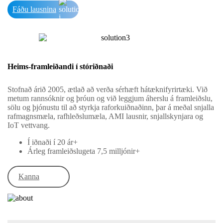
Fáðu lausnina
Heims-framleiðandi í stóriðnaði
Stofnað árið 2005, ætlað að verða sérhæft hátæknifyrirtæki. Við
metum rannsóknir og þróun og við leggjum áherslu á framleiðslu,
sölu og þjónustu til að styrkja raforkuiðnaðinn, þar á meðal snjalla
rafmagnsmæla, rafhleðslumæla, AMI lausnir, snjallskynjara og
IoT vettvang.
Í iðnaði í 20 ár+
Árleg framleiðslugeta 7,5 milljónir+
Kanna