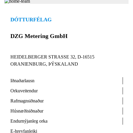
DÓTTURFÉLAG
DZG Metering GmbH
HEIDELBERGER STRASSE 32, D-16515
ORANIENBURG, ÞÝSKALAND
Iðnaðarlausn
Orkuveitendur
Rafmagnsiðnaður
Húsnæðisiðnaður
Endurnýjanleg orka
E-hreyfanleiki