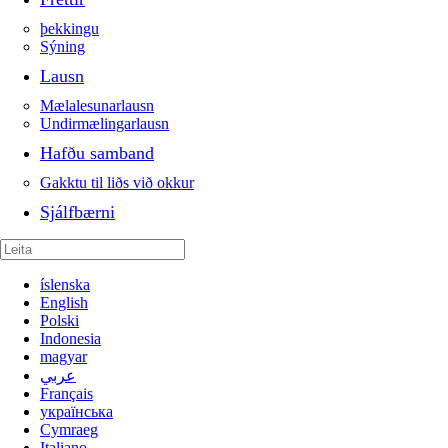
þekkingu
Sýning
Lausn
Mælalesunarlausn
Undirmælingarlausn
Hafðu samband
Gakktu til liðs við okkur
Sjálfbærni
íslenska
English
Polski
Indonesia
magyar
عربي
Français
українська
Cymraeg
Italiano